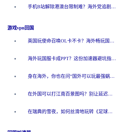
手机B站解除港澳台限制难？海外党追剧看片选对加速器就够了
游戏vpn回国
英国玩使命召唤OL卡不卡？海外畅玩国服游戏的终极加速指南
海外玩国服卡成PPT？这份加速器避坑指南让你丝滑直连
身在海外，你也在问“国外可以玩最强蜗牛吗”？
在外国可以打江南百景图吗？别让延迟毁了你的苏州府——海外国服游戏加速器终极指南
在瑞典的雪夜，如何丝滑地玩转《足球世界》？一份给你的低延迟终极指南