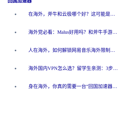
回国加速器
在海外，斧牛和云极哪个好？这可能是你最真实的困惑
海外党必看：Malus好用吗？和斧牛手游哪个好？3步选对回国加速器（附节点搭建小技巧）
人在海外，如何解锁网易音乐海外限制？这份真实指南给你答案
海外国内VPN怎么选？留学生亲测：3步找到能无缝刷剧玩游戏的加速器
身在海外，你真的需要一台“回国加速器”吗？免费的是否靠谱？