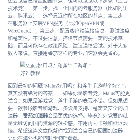
想尝试自己搭建回国节点，也可以试试以下步骤（适合
技术党）：第一步，找一个国内的云服务器（比如阿里
云、腾讯云），选择靠近你所在地区的节点；第二步，
在服务器上安装VPN服务（比如OpenVPN或
WireGuard）；第三步，配置客户端连接信息，测试速度
和稳定性。不过要注意，搭建节点需要一定的技术基
础，而且可能存在政策风险，建议谨慎尝试。对于大多
数人来说，直接用番茄这样的专业加速器会更省心。
回到最初的问题“Malus好用吗？和斧牛手游哪个好？”，
其实没有绝对的答案——如果你是影音党，Malus可能更
适合；如果是游戏党，斧牛手游的表现不错。但如果想
要一款兼顾影音和游戏、多设备支持、稳定又安全的加
速器，
番茄加速器
会是更优的选择。毕竟海外党要的就
是无缝访问国内资源的轻松感，不用再为卡顿和延迟烦
恼。希望这篇文章能帮你找到适合自己的回国加速器，
让你在海外也能随时“回家”看看。